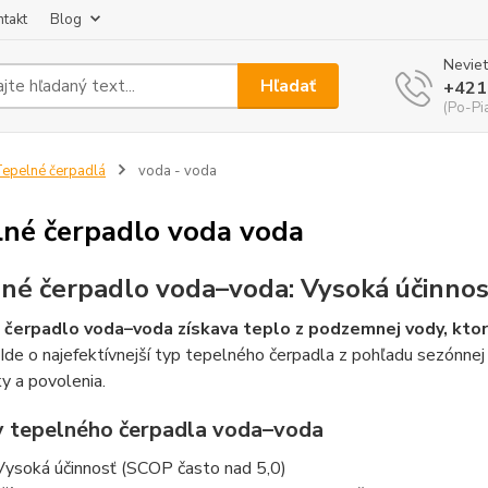
takt
Blog
Neviet
Hľadať
+421
(Po-Pi
epelné čerpadlá
voda - voda
lné čerpadlo voda voda
né čerpadlo voda–voda: Vysoká účinnos
čerpadlo voda–voda získava teplo z podzemnej vody, ktorá
Ide o najefektívnejší typ tepelného čerpadla z pohľadu sezónnej 
y a povolenia.
 tepelného čerpadla voda–voda
Vysoká účinnosť (SCOP často nad 5,0)