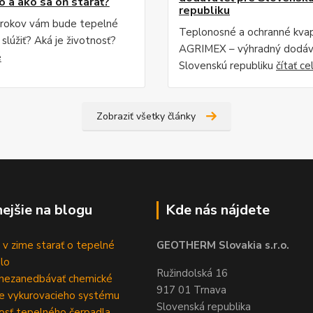
o a ako sa oň starať?
republiku
 rokov vám bude tepelné
Teplonosné a ochranné kvap
slúžiť? Aká je životnosť?
AGRIMEX – výhradný dodáv
é
Slovenskú republiku
čítať ce
Zobraziť všetky články
nejšie na blogu
Kde nás nájdete
 v zime starať o tepelné
GEOTHERM Slovakia s.r.o.
lo
Ružindolská 16
nezanedbávať chemické
917 01 Trnava
ie vykurovacieho systému
Slovenská republika
osť tepelného čerpadla