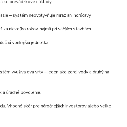
nízke prevádzkové náklady.
sie – systém neovplyvňuje mráz ani horúčavy.
 za niekoľko rokov, najmä pri väčších stavbách.
lučná vonkajšia jednotka.
stém využíva dva vrty – jeden ako zdroj vody a druhý na
k a úradné povolenie.
íciu. Vhodné skôr pre náročnejších investorov alebo veľké