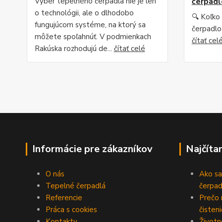
Výber tepelného čerpadla nie je len
čerpadl
o technológii, ale o dlhodobo
🔍 Koľko
fungujúcom systéme, na ktorý sa
čerpadlo 
môžete spoľahnúť. V podmienkach
čítať cel
Rakúska rozhodujú de...
čítať celé
Informácie pre zákazníkov
Najčíta
O nás
Ako sa
Tepelné čerpadlá
čerpad
Referencie
Prečo 
Práca s cookies
čisten
Kontakty
Životn