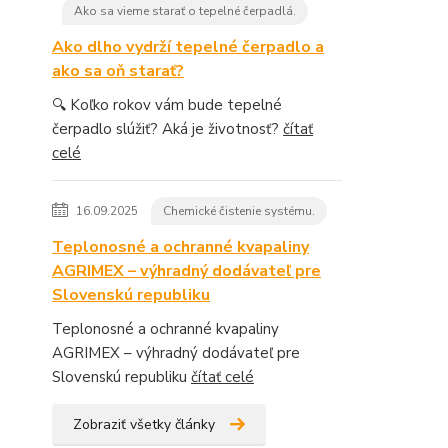
Ako sa vieme starať o tepelné čerpadlá.
Ako dlho vydrží tepelné čerpadlo a
ako sa oň starať?
🔍 Koľko rokov vám bude tepelné
čerpadlo slúžiť? Aká je životnosť?
čítať
celé
16.09.2025
Chemické čistenie systému.
Teplonosné a ochranné kvapaliny
AGRIMEX – výhradný dodávateľ pre
Slovenskú republiku
Teplonosné a ochranné kvapaliny
AGRIMEX – výhradný dodávateľ pre
Slovenskú republiku
čítať celé
Zobraziť všetky články