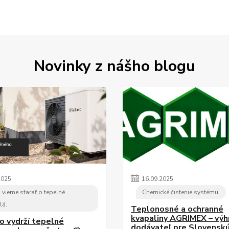
Novinky z nášho blogu
2025
16
.
09
.
2025
 vieme starať o tepelné
Chemické čistenie systému.
lá.
Teplonosné a ochranné
kvapaliny AGRIMEX – výh
o vydrží tepelné
dodávateľ pre Slovensk