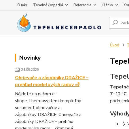
O nás
Tepelné čerpadlá
Referencie
Články
Kon
Úvod
T
Novinky
Tepe
24.09.2025
Tepel
Ohrievače a zásobníky DRAŽICE –
prehľad modelových radov 🛁
Tepelné 
7–12 °C.
Nájdete na našom e-
podmienk
shope Thermosystem kompletný
sortiment ohrievačov a
Výhody
zásobníkov DRAŽICE. Ohrievače a
zásobníky DRAŽICE – prehľad
💧 
modelových radov...
čítať celé