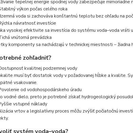
žívanie tepelnej energie spodnej vody zabezpečuje mimoriadne 
Stabilný výkon počas celého roka
zemná voda si zachováva konštantnú teplotu bez ohľadu na poča
Rýchla návratnosť investície
ka vysokej efektivite sa investícia do systému voda–voda vráti už
Tichá vnútorná prevádzka
tky komponenty sa nachádzajú v technickej miestnosti – žiadna h
potrebné zohľadniť?
Dostupnosť kvalitnej podzemnej vody
okalite musí byť dostatok vody v požadovanej hĺbke a kvalite. Sy
 spätné vsakovanie.
Povolenie od vodohospodárskeho úradu
 o vodné dielo, preto je potrebné získať hydrogeologický posudo
Vyššie vstupné náklady
lizácia vrtov a legislatívny proces môžu zvýšiť počiatočnú invest
ekty.
voliť systém voda–voda?