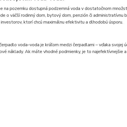
je na pozemku dostupná podzemná voda v dostatočnom množstv
ide o väčší rodinný dom, bytový dom, penzión či administratívnu 
 investorov, ktorí chcú maximálnu efektivitu a dlhodobú úsporu.
erpadlo voda–voda je kráľom medzi čerpadlami – vďaka svojej úč
vé náklady. Ak máte vhodné podmienky, je to najefektívnejšie a n