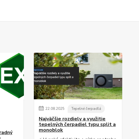
22
.
08
.
2025
Tepelné čerpadlá
Najväčšie rozdiely a využitie
tepelných čerpadiel typu split a
monoblok
radný
ú