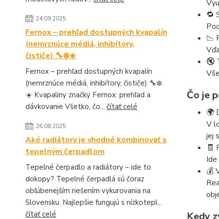
Vyu
🔁 
24.09.2025
Pod
Fernox – prehľad dostupných kvapalín
📉 
(nemrznúce médiá, inhibítory,
Vďa
čističe) 🔧❄️☀️
🔇 
Fernox – prehľad dostupných kvapalín
Vše
(nemrznúce médiá, inhibítory, čističe) 🔧❄️
Čo je 
☀️ Kvapaliny značky Fernox: prehľad a
dávkovanie Všetko, čo...
čítať celé
🌍 
V l
26.08.2025
jej
Aké radiátory je vhodné kombinovať s
🧾 
tepelným čerpadlom
Ide
Tepelné čerpadlo a radiátory – ide to
💰 
dokopy? Tepelné čerpadlá sú čoraz
Rea
obľúbenejším riešením vykurovania na
obj
Slovensku. Najlepšie fungujú s nízkotepl...
čítať celé
Kedy z