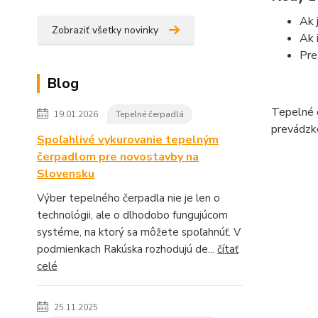
Ak 
Zobraziť všetky novinky
Ak 
Pre
Blog
Tepelné č
19.01.2026
Tepelné čerpadlá
prevádzko
Spoľahlivé vykurovanie tepelným
čerpadlom pre novostavby na
Slovensku
Výber tepelného čerpadla nie je len o
technológii, ale o dlhodobo fungujúcom
systéme, na ktorý sa môžete spoľahnúť. V
podmienkach Rakúska rozhodujú de...
čítať
celé
25.11.2025