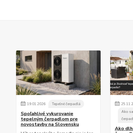
19
.
01
.
2026
Tepelné čerpadlá
25
.
11
.
Ako sa
Spoľahlivé vykurovanie
tepelným čerpadlom pre
čerpad
novostavby na Slovensku
Ako dlh