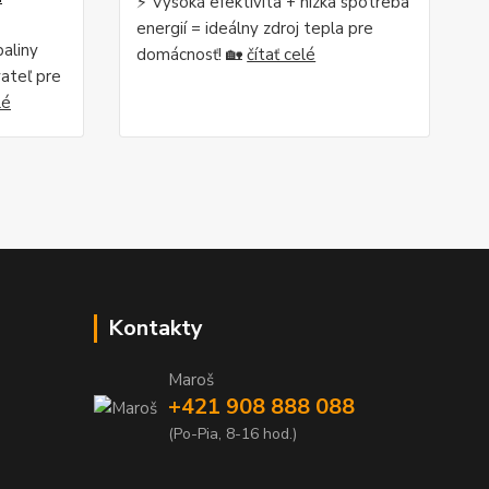
⚡ Vysoká efektivita + nízka spotreba
energií = ideálny zdroj tepla pre
aliny
domácnosť! 🏡
čítať celé
ateľ pre
lé
Kontakty
Maroš
+421 908 888 088
(Po-Pia, 8-16 hod.)