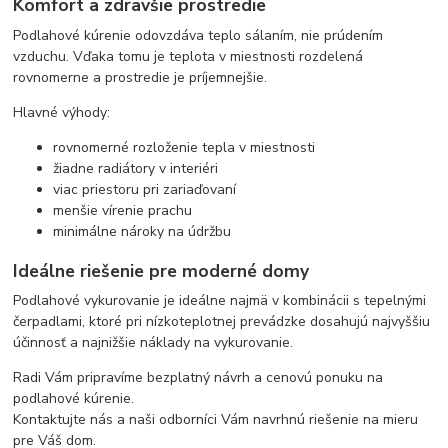
Komfort a zdravšie prostredie
Podlahové kúrenie odovzdáva teplo sálaním, nie prúdením
vzduchu. Vďaka tomu je teplota v miestnosti rozdelená
rovnomerne a prostredie je príjemnejšie.
Hlavné výhody:
rovnomerné rozloženie tepla v miestnosti
žiadne radiátory v interiéri
viac priestoru pri zariaďovaní
menšie vírenie prachu
minimálne nároky na údržbu
Ideálne riešenie pre moderné domy
Podlahové vykurovanie je ideálne najmä v kombinácii s tepelnými
čerpadlami, ktoré pri nízkoteplotnej prevádzke dosahujú najvyššiu
účinnosť a najnižšie náklady na vykurovanie.
Radi Vám pripravíme bezplatný návrh a cenovú ponuku na
podlahové kúrenie.
Kontaktujte nás a naši odborníci Vám navrhnú riešenie na mieru
pre Váš dom.