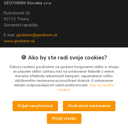
GEOTHERM Slovakia s.r.o.
Ružindolská 16
917 01 Trnava
Slovenská republika
E-mail:
geotherm@geotherm.sk
www.geotherm.sk
🍪 Ako by ste radi svoje cookies?
Kontakty
Súbory cookies používame na správne fungovanie nášho e-shopu
av prípade vášho súhlasu tiež na sledovanie štatistík o webe,
Maroš
meranie efektivity reklamných kampaní, zapamätanie vášho
+421 908 888 088
obľúbeného nastavenia pri používaní stránok, či zobrazenie
reklám zodpovedajúcich vašim preferenciám.
Viac na využitie
(Po-Pia, 8-16 hod.)
cookies
Prijať nevyhnutné
Podrobné nastavenie
Upravit sběr cookies.
Prijať všetky