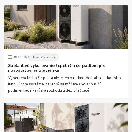
19
.
01
.
2026
Tepelné čerpadlá
Spoľahlivé vykurovanie tepelným čerpadlom pre
novostavby na Slovensku
Výber tepelného čerpadla nie je len o technológii, ale o dlhodobo
fungujúcom systéme, na ktorý sa môžete spoľahnúť. V
podmienkach Rakúska rozhodujú de...
čítať celé