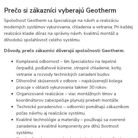
Prečo si zákazníci vyberajú Geotherm
Spoločnosť Geotherm sa špecializuje na návrh a realizáciu
moderných systémov vykurovania, chladenia a vetrania. Pri každej
realizácii kladie dôraz na správny návrh, kvalitnú montáž a
dlhodobú spoľahlivosť celého systému.
Dôvody, prečo zákazníci dôverujú spoločnosti Geotherm:
Komplexná odbornosť – tím špecialistov na tepelné
čerpadlá, podlahové kúrenie, stropné chladenie, kotly,
vetranie a rozvody technických zariadení budov.
Dlhoročné skúsenosti v odbore – najskúsenejší kolega
pracuje v oblasti vykurovania takmer 30 rokov.
Organizované realizácie – viac montážnych tímov a
koordinátorov zabezpečuje plynulý priebeh montáže.
Technické poradenstvo – odborníci pomáhajú zákazníkom
počas návrhu aj realizácie systému.
Kvalitné technológie a materiály – používajú sa overené
zariadenia a kvalitné komponenty pre dlhú životnosť
systému.