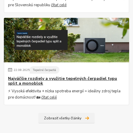
pre Slovenskú republiku
čítať celé
22
.
08
.
2025
Tepelné čerpadlá
Najväčšie rozdiely a využitie tepelných čerpadiel typu
split a monoblok
⚡ Vysoká efektivita + nízka spotreba energií = ideálny zdroj tepla
pre domácnosť! 🏡
čítať celé
Zobraziť všetky články