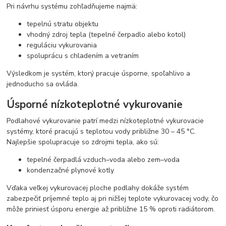
Pri návrhu systému zohľadňujeme najmä:
tepelnú stratu objektu
vhodný zdroj tepla (tepelné čerpadlo alebo kotol)
reguláciu vykurovania
spoluprácu s chladením a vetraním
Výsledkom je systém, ktorý pracuje úsporne, spoľahlivo a
jednoducho sa ovláda.
Úsporné nízkoteplotné vykurovanie
Podlahové vykurovanie patrí medzi nízkoteplotné vykurovacie
systémy, ktoré pracujú s teplotou vody približne 30 – 45 °C.
Najlepšie spolupracuje so zdrojmi tepla, ako sú:
tepelné čerpadlá vzduch–voda alebo zem–voda
kondenzačné plynové kotly
Vďaka veľkej vykurovacej ploche podlahy dokáže systém
zabezpečiť príjemné teplo aj pri nižšej teplote vykurovacej vody, čo
môže priniesť úsporu energie až približne 15 % oproti radiátorom.