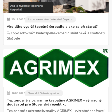
25
.
11
.
2025
Ako sa vieme starať o tepelné čerpadlá.
Ako dlho vydrží tepelné čerpadlo a ako sa oň starať?
🔍 Koľko rokov vám bude tepelné čerpadlo slúžiť? Aká je životnosť?
čítať celé
16
.
09
.
2025
Chemické čistenie systému.
Teplonosné a ochranné kvapaliny AGRIMEX – výhradný
dodávateľ pre Slovenskú republiku
Teplonosné a ochranné kvapaliny AGRIMEX – výhradný dodávateľ